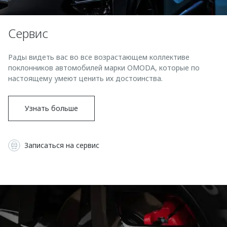
Страхование
Клиентская поддержка
Обратная связь
Кредитный калькулятор
O&J Автоклуб
Сервис
Аксессуары
Клуб владельцев OMODA
Рады видеть вас во все возрастающем коллективе
Одежда и сувениры
Приложение O&J
поклонников автомобилей марки OMODA, которые по
Оригинальные аксессуары
настоящему умеют ценить их достоинства.
Аксессуары
Запчасти
Одежда и сувениры
Узнать больше
Трейд-ин
Оригинальные аксессуары
Калькулятор трейд-ин
Запчасти
Записаться на сервис