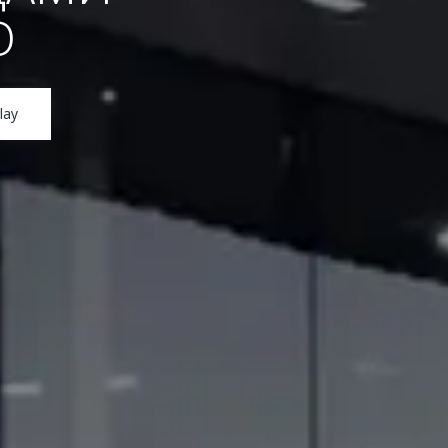
O
lay