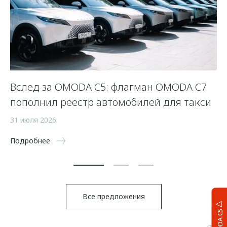
Вслед за OMODA C5: флагман OMODA C7
С
пополнил реестр автомобилей для такси
п
а
31 июля 2026
5 
Подробнее
По
Все предложения
OMODA C5