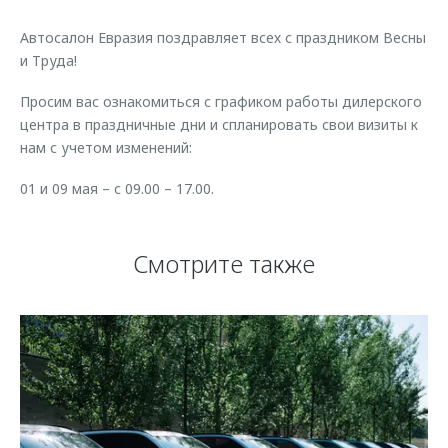
Страхование
Клиентская поддержка
Обратная связь
Автосалон Евразия поздравляет всех с праздником Весны
Кредитный калькулятор
O&J Автоклуб
и Труда!
Аксессуары
Клуб владельцев OMODA
Просим вас ознакомиться с графиком работы дилерского
Одежда и сувениры
Приложение O&J
центра в праздничные дни и спланировать свои визиты к
нам с учетом изменений:
Оригинальные аксессуары
Аксессуары
Запчасти
01 и 09 мая – с 09.00 – 17.00.
Одежда и сувениры
Трейд-ин
Оригинальные аксессуары
Смотрите также
Калькулятор трейд-ин
Запчасти