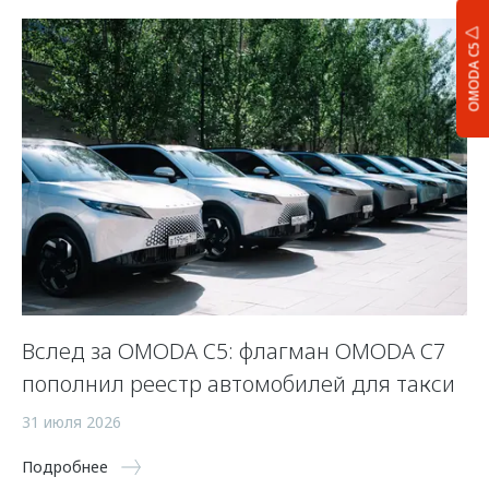
OMODA C5
Вслед за OMODA C5: флагман OMODA C7
С
пополнил реестр автомобилей для такси
п
а
31 июля 2026
5 
Подробнее