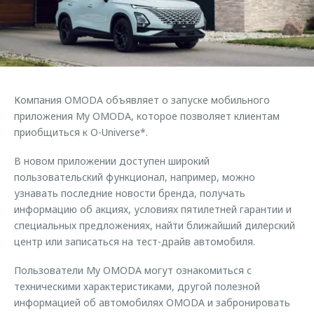
Страхование
Клиентская поддержка
Обратная связь
Кредитный калькулятор
O&J Автоклуб
Аксессуары
Клуб владельцев OMODA
Одежда и сувениры
Приложение O&J
Компания OMODA объявляет о запуске мобильного
Оригинальные аксессуары
приложения My OMODA, которое позволяет клиентам
Аксессуары
Запчасти
приобщиться к O-Universe*.
Одежда и сувениры
Трейд-ин
В новом приложении доступен широкий
Оригинальные аксессуары
пользовательский функционал, например, можно
Калькулятор трейд-ин
Запчасти
узнавать последние новости бренда, получать
информацию об акциях, условиях пятилетней гарантии и
специальных предложениях, найти ближайший дилерский
центр или записаться на тест-драйв автомобиля.
Пользователи My OMODA могут ознакомиться с
техническими характеристиками, другой полезной
информацией об автомобилях OMODA и забронировать