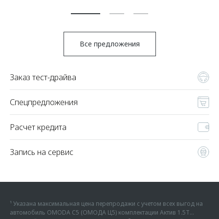
По
Все предложения
Заказ тест-драйва
Спецпредложения
Расчет кредита
Запись на сервис
¹ Указана максимальная цена перепродажи с учетом всех выгод на
автомобиль OMODA C5 (ОМОДА Ц5) комплектации Актив 1.5Т