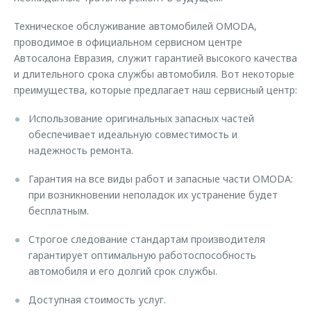
Страхование
Клиентская поддержка
Обратная связь
Техническое обслуживание автомобилей OMODA,
Кредитный калькулятор
O&J Автоклуб
проводимое в официальном сервисном центре
Автосалона Евразия, служит гарантией высокого качества
Аксессуары
Клуб владельцев OMODA
и длительного срока службы автомобиля. Вот некоторые
Одежда и сувениры
Приложение O&J
преимущества, которые предлагает наш сервисный центр:
Оригинальные аксессуары
Аксессуары
Использование оригинальных запасных частей
Запчасти
обеспечивает идеальную совместимость и
Одежда и сувениры
надежность ремонта.
Трейд-ин
Оригинальные аксессуары
Гарантия на все виды работ и запасные части OMODA:
Калькулятор трейд-ин
Запчасти
при возникновении неполадок их устранение будет
бесплатным.
Строгое следование стандартам производителя
гарантирует оптимальную работоспособность
автомобиля и его долгий срок службы.
Доступная стоимость услуг.