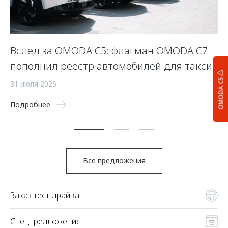
Вслед за OMODA C5: флагман OMODA C7
С
пополнил реестр автомобилей для такси
п
а
OMODA C5
31 июля 2026
5 
Подробнее
По
Все предложения
Заказ тест-драйва
Спецпредложения