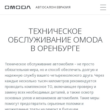
АВТОСАЛОН ЕВРАЗИЯ
ТЕХНИЧЕСКОЕ
Покупателям
Мир OMODA
Владельцам
Модели
ОБСЛУЖИВАНИЕ OMODA
В ОРЕНБУРГЕ
C5
Выбор и покупка
Сервис
О бренде
от 2 299 000 ₽*
Сравнить комплектации
Записаться на сервис
Новости
Записаться на тест-драйв
Кузовной ремонт
Техническое обслуживание автомобиля – не просто
Онлайн-сервисы
C7
обязательная мера, но и способ обеспечить долгую и
Cпецпредложения
Поддержка
Приложение O&J
надежную службу вашего четырехколесного друга. Через
от 2 739 000 ₽*
Прайс-листы
каждые несколько тысяч километров рекомендуется
Помощь на дороге
Клуб владельцев OMODA
OMODA Лизинг
проводить комплексное ТО, включающее проверку и
Гарантия
замену всех необходимых деталей, а также осмотр
Бренд JAECOO
Кредит и страхование
основных узлов и механизмов автомобиля. Такие меры
Дополнительная техническая поддержка
помогут предотвратить серьезные поломки и
Правовая информация
Кредитные программы
Руководства по эксплуатации
неожиданные траты на ремонт в будущем.