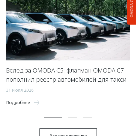
OMODA C5
Вслед за OMODA C5: флагман OMODA C7
С
пополнил реестр автомобилей для такси
п
а
31 июля 2026
5 
Подробнее
По
Все предложения