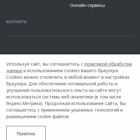
сайте банка
https://alfabank.ru/get-money/auto-loan/dealers/?
Онлайн-сервисы
platformId=alfasite
Кредит предоставляет АО Альфа-Банк. ИНН
7728168971 ОГРН 1027700067328 место нахождение 107078, г.
Москва, ул. Каланчевская, д. 27. Ген.лицензия ЦБ РФ № 1326 от
КОНТАКТЫ
16.01.2015. Предложение ограничено и не является публичной
офертой.
Используя сайт, вы соглашаетесь с
политикой обработки
данных
и использованием cookies вашего браузера.
Cookies можно отключить в любой момент в настройках
браузера. Для обеспечения оптимальной работы и
улучшения пользовательского опыта на сайте могут
использоваться системы веб-аналитики (в том числе
Горячая линия OMODA:
+7 (3532) 40-01-00
Яндекс.Метрика). Продолжая использование сайта, Вы
соглашаетесь с применением указанных технологий и
© 2026 Автосалон Евразия
размещением cookie-файлов.
Модельный ряд
Архивные модели
Контакты
Правовая информация
Понятно