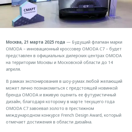
Страхование
Клиентская поддержка
Обратная связь
Кредитный калькулятор
O&J Автоклуб
Аксессуары
Клуб владельцев OMODA
Одежда и сувениры
Приложение O&J
Москва, 21 марта 2025 года
— Будущий флагман марки
Оригинальные аксессуары
OMODA – инновационный кроссовер OMODA C7 – будет
Аксессуары
Запчасти
представлен в официальных дилерских центрах OMODA
Одежда и сувениры
на территории Москвы и Московской области до 14
Трейд-ин
Оригинальные аксессуары
апреля.
Калькулятор трейд-ин
Запчасти
В рамках экспонирования в шоу-румах любой желающий
может лично познакомиться с предстоящей новинкой
бренда OMODA и вживую оценить ее футуристичный
дизайн, благодаря которому в марте текущего года
OMODA C7 завоевал золото в престижном
международном конкурсе French Design Award, который
отмечает достижения в области дизайна.