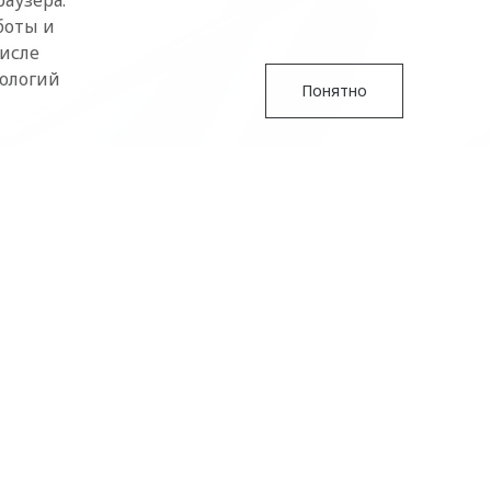
аузера.
боты и
числе
нологий
Понятно
 это наше желание
ренда Omoda –