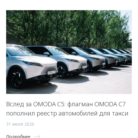
 и
Вслед за OMODA C5: флагман OMODA C7
С
пополнил реестр автомобилей для такси
п
а
31 июля 2026
5 
Подробнее