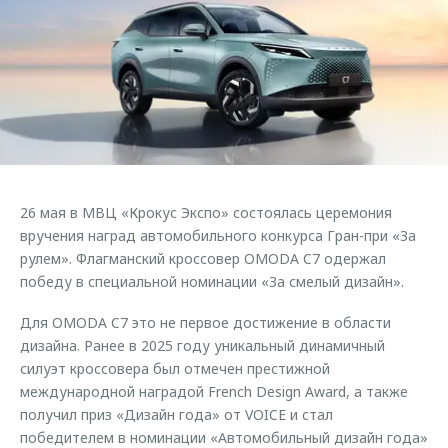
Страхование
Клиентская поддержка
Обратная связь
Кредитный калькулятор
O&J Автоклуб
Аксессуары
Клуб владельцев OMODA
Одежда и сувениры
Приложение O&J
Оригинальные аксессуары
Аксессуары
Запчасти
Одежда и сувениры
26 мая в МВЦ «Крокус Экспо» состоялась церемония
Трейд-ин
Оригинальные аксессуары
вручения наград автомобильного конкурса Гран-при «За
рулем». Флагманский кроссовер OMODA C7 одержал
Калькулятор трейд-ин
Запчасти
победу в специальной номинации «За смелый дизайн».
Для OMODA C7 это не первое достижение в области
дизайна. Ранее в 2025 году уникальный динамичный
силуэт кроссовера был отмечен престижной
международной наградой French Design Award, а также
получил приз «Дизайн года» от VOICE и стал
победителем в номинации «Автомобильный дизайн года»