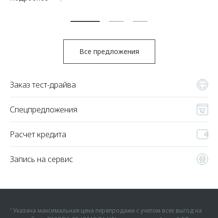
По
Все предложения
Заказ тест-драйва
Спецпредложения
Расчет кредита
Запись на сервис
¹ Указана максимальная цена перепродажи с учетом всех выгод на